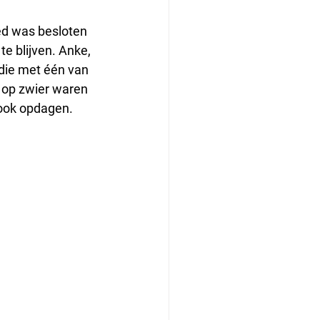
ed was besloten 
e blijven. Anke, 
 die met één van 
 op zwier waren 
ook opdagen. 