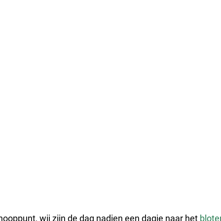
knooppunt, wij zijn de dag nadien een dagje naar het 
blot