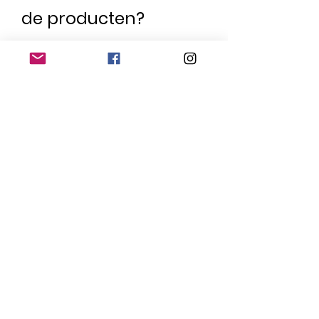
de producten?
Voornaam
Naam
Email
Welk product?
Bericht